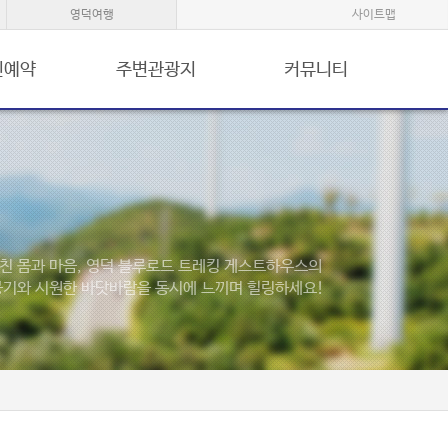
영덕여행
사이트맵
인예약
주변관광지
커뮤니티
친 몸과 마음, 영덕 블루로드 트레킹 게스트하우스의
공기와 시원한 바닷바람을 동시에 느끼며 힐링하세요!