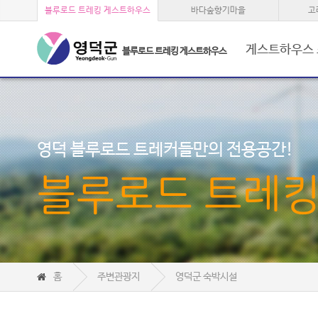
블루로드 트레킹 게스트하우스
바다숲향기마을
고
게스트하우스
블루로드 트레킹 게스트하우스
영덕 블루로드 트레커들만의 전용공간!
블루로드 트레
홈
주변관광지
영덕군 숙박시설