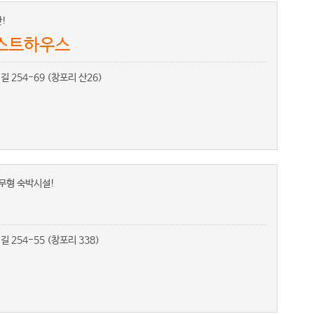
!
게스트하우스
 254-69 (창포리 산26)
무형 숙박시설!
254-55 (창포리 338)