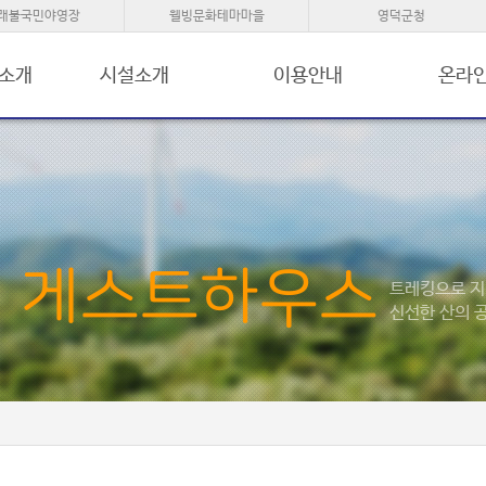
래불국민야영장
웰빙문화테마마을
영덕군청
 소개
시설소개
이용안내
온라
킹 게스트하우스
트레킹으로 지
신선한 산의 