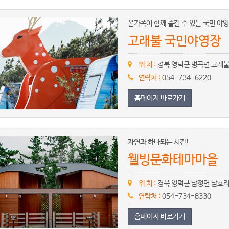
온가족이 함께 즐길 수 있는 국민 야영
고래불 국민야영장
위 치 :
경북 영덕군 병곡면 고래불로
연락처 :
054-734-6220
홈페이지 바로가기
자연과 하나되는 시간!
웰빙문화테마마을
위 치 :
경북 영덕군 남정면 남호리
연락처 :
054-734-8330
홈페이지 바로가기