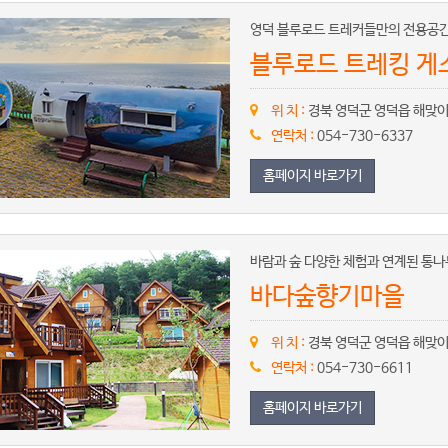
영덕 블루로드 트레커들만의 전용공간
블루로드 트레킹 
위 치 :
경북 영덕군 영덕읍 해맞이길
연락처 :
054-730-6337
홈페이지 바로가기
바람과 숲 다양한 체험과 연계된 통나
바다숲향기마을
위 치 :
경북 영덕군 영덕읍 해맞이길 
연락처 :
054-730-6611
홈페이지 바로가기