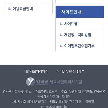
이용요금안내
사이트안내
사이트맵
개인정보처리방침
이메일무단수집거부
개인정보처리방침
이메일무단수집거부
체육시설예약시스템
영덕군 시설체육사업소      
대표자명 :
 조광운      
주소 :
 우)36425 경상북도 영덕군 영
덕읍 해맞이길 254-20,1층 
사업자번호 :
 507-83-03762      
대표번호 :
 054-730-7196      
이메일 :
cherrysr@korea.kr