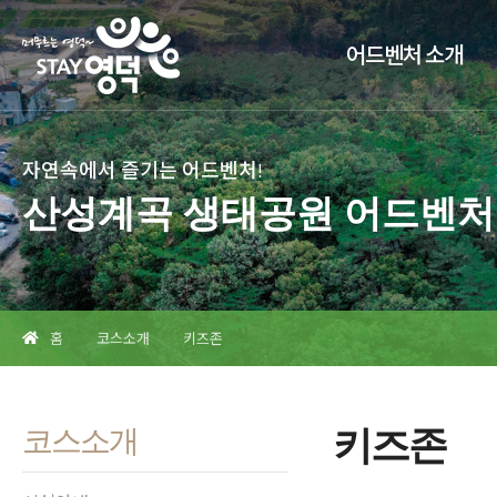
어드벤처 소개
자연속에서 즐기는 어드벤처!
산성계곡 생태공원 어드벤처
홈
코스소개
키즈존
코스소개
키즈존