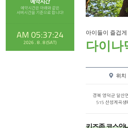
예약시간
예약시간은 아래와 같은
서버시간을 기준으로 합니다!
AM 05:37:25
아이들이 즐겁게 
2026 . 8 . 8 (SAT)
다이나
위치
경북 영덕군 달산
515 산성계곡
키즈존 코스안