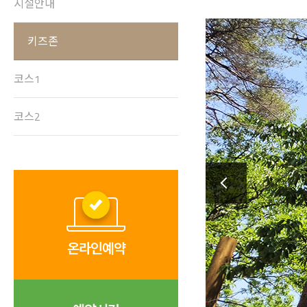
시설안내
키즈존
코스1
코스2
온라인예약