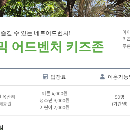
아이
즐길 수 있는 네트어드벤처!
키즈
믹 어드벤처 키즈존
푸른
입장료
이용가능
어른 4,000원
면 옥산리
50명
청소년 3,000원
생태공원
(기간별)
어린이 2,000원
내