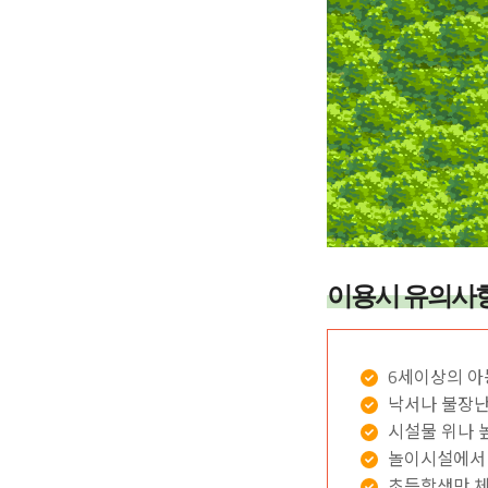
이용시 유의사
6세이상의 아
낙서나 불장난
시설물 위나 
놀이시설에서 
초등학생만 체