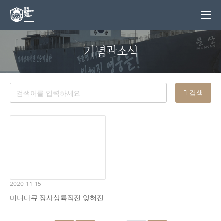
기념관소식
검색
2020-11-15
미니다큐 장사상륙작전 잊혀진
영웅들