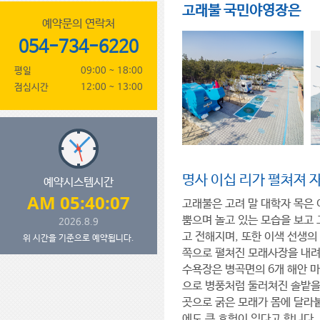
고래불 국민야영장은
예약문의 연락처
054-734-6220
평일
09:00 ~ 18:00
점심시간
12:00 ~ 13:00
명사 이십 리가 펼쳐져 
예약시스템시간
AM 05:40:07
고래불은 고려 말 대학자 목은
뿜으며 놀고 있는 모습을 보고 
2026.8.9
고 전해지며, 또한 이색 선생의
위 시간을 기준으로 예약됩니다.
쪽으로 펼쳐진 모래사장을 내려
수욕장은 병곡면의 6개 해안 
으로 병풍처럼 둘러쳐진 솔밭을
곳으로 굵은 모래가 몸에 달라
에도 큰 효험이 있다고 합니다.