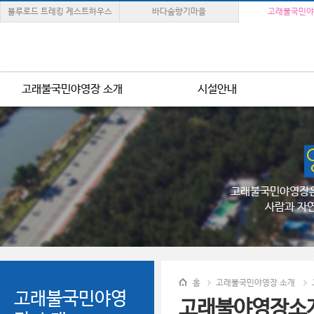
블루로드 트레킹 게스트하우스
바다숲향기마을
고래불국민야
고래불국민야영장 소개
시설안내
고래불국민야영장은
사람과 자
홈
고래불국민야영장 소개
고래불국민야영
고래불야영장소