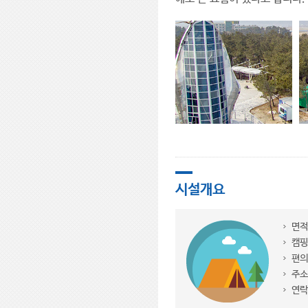
시설개요
면적
캠핑
편의
주소
연락처