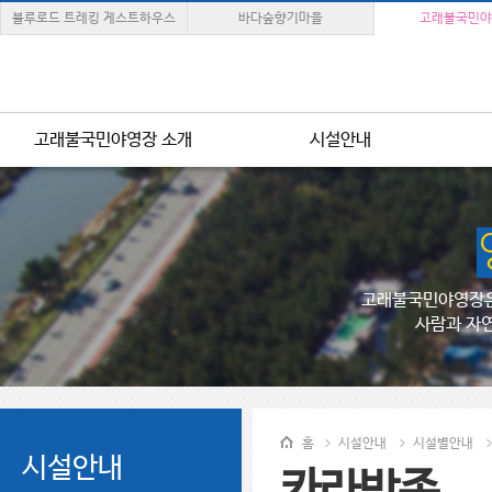
블루로드 트레킹 게스트하우스
바다숲향기마을
고래불국민야
고래불국민야영장 소개
시설안내
고래불국민야영장은
사람과 자
홈
시설안내
시설별안내
시설안내
카라반존