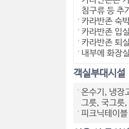
카라반존은 카
침구류 등 추
카라반존 숙박인
카라반존 입실시
카라반존 퇴실시
내부에 화장실
객실부대시설
온수기, 냉장고
그릇, 국그릇,
피크닉테이블(