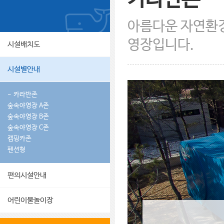
아름다운 자연환경
영장입니다.
시설배치도
시설별안내
카라반존
숲속야영장 A존
숲속야영장 B존
숲속야영장 C존
캠핑카존
펜션형
편의시설안내
어린이물놀이장