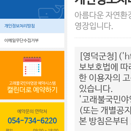
아름다운 자연환경
영장입니다.
개인정보처리방침
이메일무단수집거부
[영덕군청]('h
보보호법에 따
한 이용자의 고
고래불국민야영장 예약시스템
있습니다.
캘린더로 예약하기
'고래불국민야
(또는 개별공지
예약문의 연락처
본 방침은부터 
054-734-6220
평일
09:00 ~ 18:00