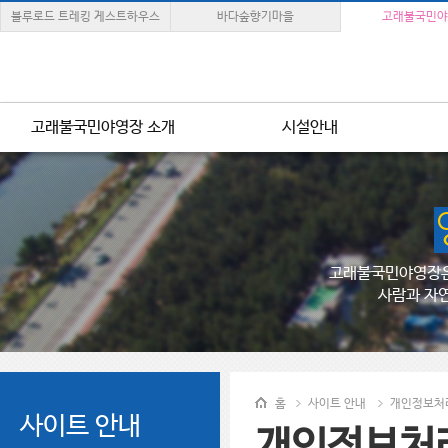
블루로드 트레킹 게스트하우스
바다숲향기마을
고래불국민야
고래불국민야영장 소개
시설안내
고래불국민야영장은
사람과 자
홈
사이트 안내
개인정보처
사이트 안내
개인정보처