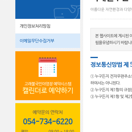
아름다운 자연환경과 다양한
개인정보처리방침
본 웹사이트에 게시된 
이메일무단수집거부
됨을유념하시기 바랍니
정보통신망법 제 
① 누구든지 전자우편주소
하여서는 아니된다.
고래불국민야영장 예약시스템
캘린더로 예약하기
② 누구든지 제1항의 규
③ 누구든지 제1항 및 제
예약문의 연락처
054-734-6220
평일
09:00 ~ 18:00