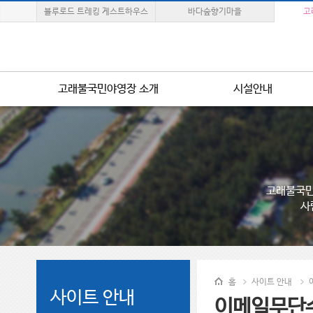
블루로드 트레킹 게스트하우스
바다숲향기마을
고
고래불국민야영장 소개
시설안내
고래불국민
사
홈
사이트 안내
사이트 안내
이메일무단