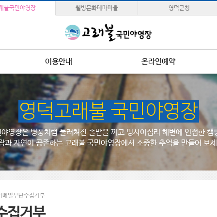
래불국민야영장
웰빙문화테마마을
영덕군청
이용안내
온라인예약
영덕고래불 국민야영장
야영장은 병풍처럼 둘러쳐진 솔밭을 끼고 명사이십리 해변에 인접한 캠
람과 자연이 공존하는 고래불 국민야영장에서 소중한 추억을 만들어 보세
이메일무단수집거부
수집거부